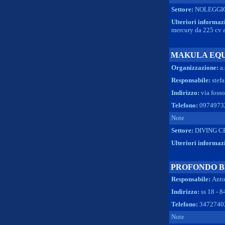
Settore:
NOLEGGI
Ulteriori informaz
mercury da 225 cv a
MAKULA EQU
Organizzazione:
a
Responsabile:
stef
Indirizzo:
via fosso
Telefono:
0974973
Note
Settore:
DIVING C
Ulteriori informaz
PROFONDO B
Responsabile:
Anto
Indirizzo:
ss 18 - 8
Telefono:
3472740
Note