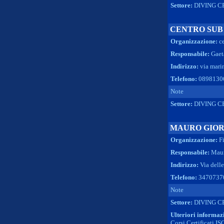
Settore:
DIVING C
CENTRO SUB
Organizzazione:
c
Responsabile:
Gaet
Indirizzo:
via marin
Telefono:
0898130
Note
Settore:
DIVING C
MAURO GIOR
Organizzazione:
F
Responsabile:
Maur
Indirizzo:
Via dell
Telefono:
3470737
Note
Settore:
DIVING C
Ulteriori informaz
Corsi Certificati IS