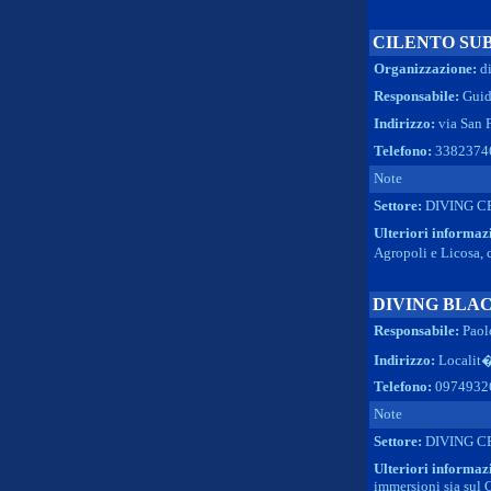
CILENTO SU
Organizzazione:
d
Responsabile:
Guid
Indirizzo:
via San 
Telefono:
3382374
Note
Settore:
DIVING C
Ulteriori informaz
Agropoli e Licosa,
DIVING BLA
Responsabile:
Paol
Indirizzo:
Localit�
Telefono:
0974932
Note
Settore:
DIVING C
Ulteriori informaz
immersioni sia sul 