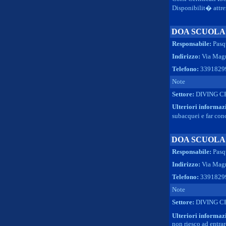
Disponibilit� attre
DOA SCUOLA
Responsabile:
Pasq
Indirizzo:
Via Magn
Telefono:
3391829
Note
Settore:
DIVING C
Ulteriori informaz
subacquei e far con
DOA SCUOLA
Responsabile:
Pasq
Indirizzo:
Via Magn
Telefono:
3391829
Note
Settore:
DIVING C
Ulteriori informaz
non riesco ad entr