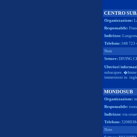
CENTRO SUB
Organizzazione:
L
Responsabile:
Fran
Indirizzo:
Lungomar
Telefono:
348 723 
Note
Settore:
DIVING C
Ulteriori informaz
subacquee. �Immers
immersioni in: ingl
MONDOSUB
Organizzazione:
m
Responsabile:
eust
Indirizzo:
via cesar
Telefono:
3208038
Note