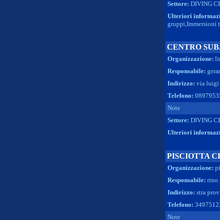
Settore:
DIVING C
Ulteriori informaz
gruppi,Immersioni t
CENTRO SUB
Organizzazione:
l
Responsabile:
gera
Indirizzo:
via luigi
Telefono:
0897953
Note
Settore:
DIVING C
Ulteriori informaz
PISCIOTTA 
Organizzazione:
p
Responsabile:
rino
Indirizzo:
stra prov
Telefono:
3497512
Note