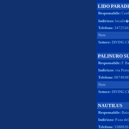
LIDO PARAD
Responsabile:
Cerd
Indirizzo:
localit�
Telefono:
3472526
Note
Settore:
DIVING C
PALINURO S
Responsabile:
F. B
Indirizzo:
via Port
Telefono:
09749385
Note
Settore:
DIVING C
NAUTILUS
Responsabile:
Baio
Indirizzo:
P.zza de
Telefono:
3388926