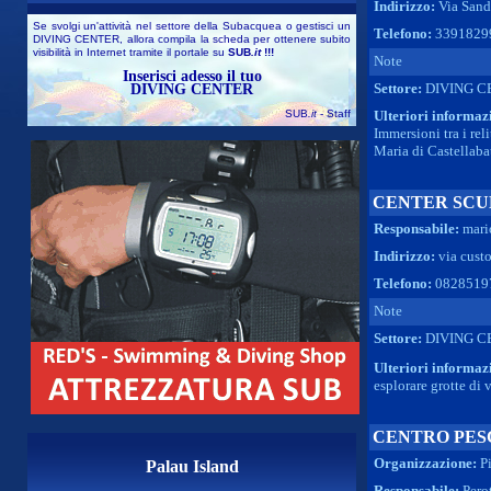
Indirizzo:
Via Sandr
Se svolgi un'attività nel settore della Subacquea o gestisci un
Telefono:
3391829
DIVING CENTER, allora compila la scheda per ottenere subito
visibilità in Internet tramite il portale su
SUB
.it
!!!
Note
Inserisci adesso il tuo
Settore:
DIVING C
DIVING CENTER
SUB
.it
- Staff
Ulteriori informaz
Immersioni tra i rel
Maria di Castellaba
CENTER SCU
Responsabile:
mari
Indirizzo:
via custo
Telefono:
0828519
Note
Settore:
DIVING C
Ulteriori informaz
esplorare grotte di v
CENTRO PES
Organizzazione:
Pi
Palau Island
Responsabile:
Perot