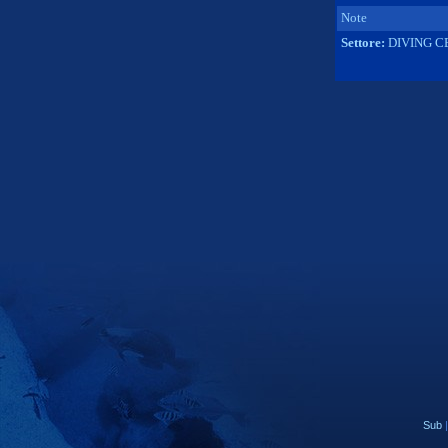
Note
Settore:
DIVING C
Sub