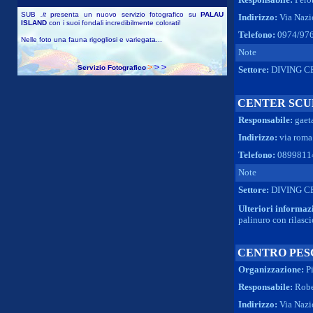
SUB
.it
presenta un nuovo servizio fotografico su
PALAU
Indirizzo:
Via Nazio
ISLAND
con i suoi fondali incredibilmente colorati!
Telefono:
0974/97
Nelle foto una fauna rigogliosi e variegata...
Note
Servizio Fotografico
Settore:
DIVING C
CENTER SCU
Responsabile:
gaet
Indirizzo:
via roma 
Telefono:
0899811
Note
Settore:
DIVING C
Ulteriori informaz
palinuro con rilasc
CENTRO PES
Organizzazione:
Pi
Responsabile:
Robe
Indirizzo:
Via Nazio