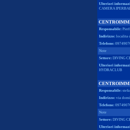
Ulteriori informaz
CAMERA IPERBA
CENTROIMM
Responsabile:
Pier
Indirizzo:
localita 
Telefono:
0974907
Note
Settore:
DIVING C
Ulteriori informaz
HYDRACLUB
CENTROIMM
Responsabile:
stef
Indirizzo:
via domin
Telefono:
0974907
Note
Settore:
DIVING C
Ulteriori informaz