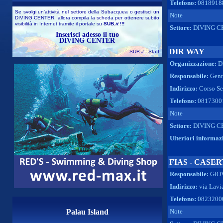
Telefono:
0818918
Se svolgi un'attività nel settore della Subacquea o gestisci un
Note
DIVING CENTER, allora compila la scheda per ottenere subito
visibilità in Internet tramite il portale su
SUB
.it
!!!
Settore:
DIVING C
Inserisci adesso il tuo
DIVING CENTER
DIR WAY
SUB
.it
- Staff
Organizzazione:
D
Responsabile:
Genn
Indirizzo:
Corso Se
Telefono:
0817300
Note
Settore:
DIVING C
Ulteriori informaz
FIAS - CASE
Responsabile:
GIOV
Indirizzo:
via Lavi
Telefono:
0823200
Palau Island
Note