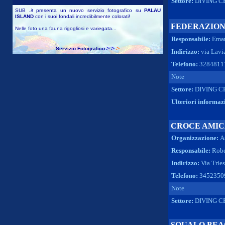
Settore:
DIVING C
SUB
.it
presenta un nuovo servizio fotografico su
PALAU
ISLAND
con i suoi fondali incredibilmente colorati!
FEDERAZION
Nelle foto una fauna rigogliosi e variegata...
Responsabile:
Eman
Servizio Fotografico
Indirizzo:
via Lavi
Telefono:
3284811
Note
Settore:
DIVING C
Ulteriori informaz
CROCE AMI
Organizzazione:
A
Responsabile:
Robe
Indirizzo:
Via Tries
Telefono:
3452350
Note
Settore:
DIVING C
SQUALO BE