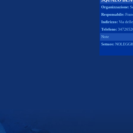
Organizzazione:
S
Responsabile:
Fran
Indirizzo:
Via dell
Telefono:
3472652
Note
Settore:
NOLEGGI