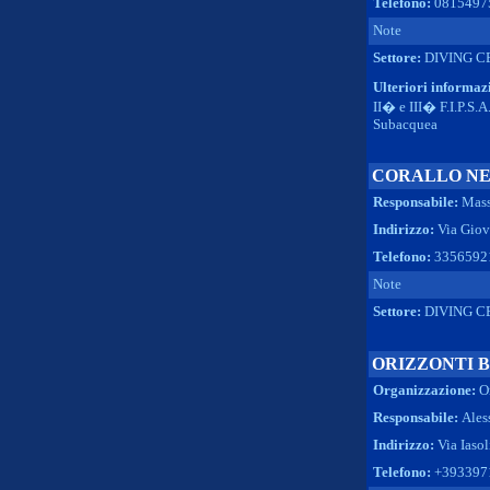
Telefono:
0815497
Note
Settore:
DIVING C
Ulteriori informaz
II� e III� F.I.P.S.A
Subacquea
CORALLO NE
Responsabile:
Mass
Indirizzo:
Via Giova
Telefono:
3356592
Note
Settore:
DIVING C
ORIZZONTI B
Organizzazione:
O
Responsabile:
Ales
Indirizzo:
Via Iasol
Telefono:
+393397