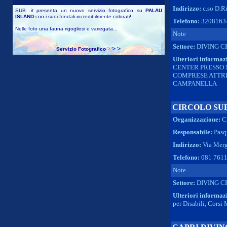
Indirizzo:
c.so D.Ri
SUB
.it
presenta un nuovo servizio fotografico su
PALAU
ISLAND
con i suoi fondali incredibilmente colorati!
Telefono:
3208163
Nelle foto una fauna rigogliosi e variegata...
Note
Settore:
DIVING C
Servizio Fotografico
Ulteriori informaz
CENTER PRESSO 
COMPRESE ATTRE
CAMPANELLA
CIRCOLO SU
Organizzazione:
C
Responsabile:
Pasq
Indirizzo:
Via Merg
Telefono:
081 761
Note
Settore:
DIVING C
Ulteriori informaz
per Disabili, Corsi