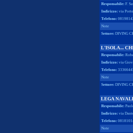
Responsabile:
F. S
Indirizzo:
via Port
Telefono:
08198143
Note
Settore:
DIVING C
L'ISOLA... C
Responsabile:
Robe
Indirizzo:
via Giov
Telefono:
33366445
Note
Settore:
DIVING C
LEGA NAVALE
Responsabile:
Paol
Indirizzo:
via Dant
Telefono:
08181014
Note