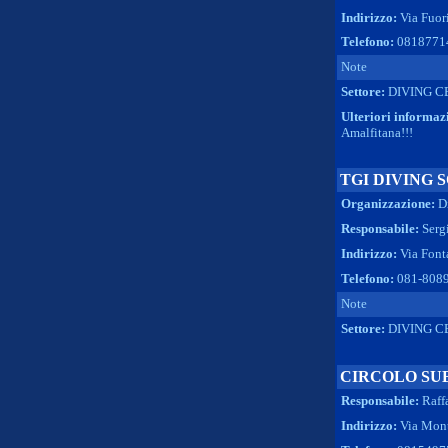
Indirizzo:
Via Fuor
Telefono:
0818771
Note
Settore:
DIVING C
Ulteriori informaz
Amalfitana!!!
TGI DIVING
Organizzazione:
D
Responsabile:
Serg
Indirizzo:
Via Font
Telefono:
081-808
Note
Settore:
DIVING C
CIRCOLO SU
Responsabile:
Raff
Indirizzo:
Via Mont