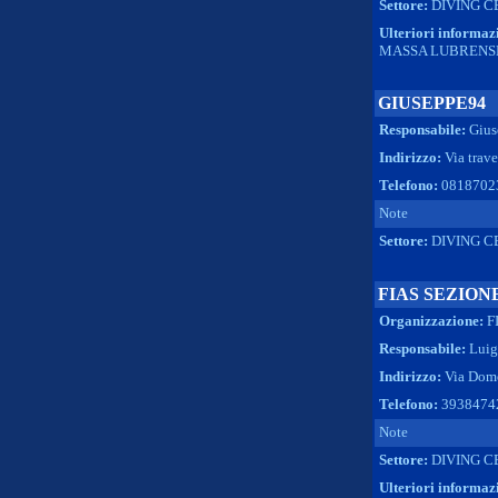
Settore:
DIVING C
Ulteriori informaz
MASSA LUBRENS
GIUSEPPE94
Responsabile:
Gius
Indirizzo:
Via trave
Telefono:
0818702
Note
Settore:
DIVING C
FIAS SEZION
Organizzazione:
F
Responsabile:
Luig
Indirizzo:
Via Dome
Telefono:
3938474
Note
Settore:
DIVING C
Ulteriori informaz