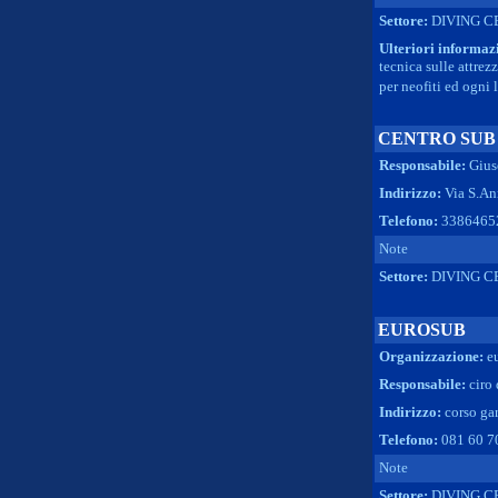
Settore:
DIVING C
Ulteriori informaz
tecnica sulle attre
per neofiti ed ogni 
CENTRO SUB
Responsabile:
Gius
Indirizzo:
Via S.An
Telefono:
3386465
Note
Settore:
DIVING C
EUROSUB
Organizzazione:
e
Responsabile:
ciro
Indirizzo:
corso gar
Telefono:
081 60 7
Note
Settore:
DIVING C