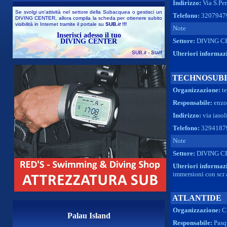
Indirizzo:
Via S.Per
Se svolgi un'attività nel settore della Subacquea o gestisci un
Telefono:
3207947
DIVING CENTER, allora compila la scheda per ottenere subito
visibilità in Internet tramite il portale su
SUB
.it
!!!
Note
Inserisci adesso il tuo
Settore:
DIVING C
DIVING CENTER
SUB
.it
- Staff
Ulteriori informaz
TECHNOSUBI
Organizzazione:
t
Responsabile:
enzo
Indirizzo:
via iasol
Telefono:
3294187
Note
Settore:
DIVING C
Ulteriori informaz
immersioni con scr 
ATLANTIDE
Organizzazione:
C
Palau Island
Responsabile:
Pasq