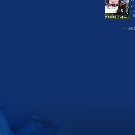
Sh
va
ma
"G
<< 202