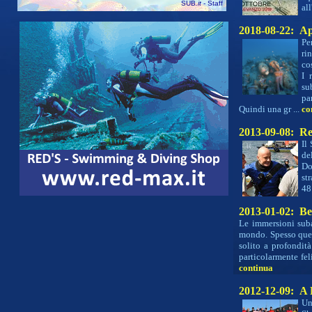
SUB
.it
- Staff
al
2018-08-22: Ape
Pe
ri
co
I 
su
par
Quindi una gr ...
co
2013-09-08: Re
Il
de
Do
st
48
2013-01-02: Bel
Le immersioni suba
mondo. Spesso quest
solito a profondit
particolarmente fel
continua
2012-12-09: A 
Un