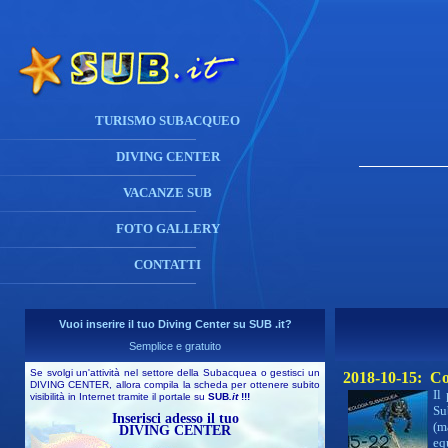
TURISMO SUBACQUEO
DIVING CENTER
VACANZE SUB
FOTO GALLERY
CONTATTI
Vuoi inserire il tuo Diving Center su SUB .it?
Semplice e gratuito
Se svolgi un'attività nel settore della Subacquea o gestisci un
2018-10-15: Co
DIVING CENTER, allora compila la scheda per ottenere subito
Il
visibilità in Internet tramite il portale su
SUB
.it
!!!
Su
Inserisci adesso il tuo
(m
DIVING CENTER
eq