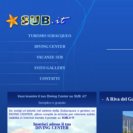
TURISMO SUBACQUEO
DIVING CENTER
VACANZE SUB
FOTO GALLERY
CONTATTI
Vuoi inserire il tuo Diving Center su SUB .it?
- A Riva del Ga
Semplice e gratuito
Se svolgi un'attività nel settore della Subacquea o gestisci un
DIVING CENTER, allora compila la scheda per ottenere subito
visibilità in Internet tramite il portale su
SUB
.it
!!!
Inserisci adesso il tuo
DIVING CENTER