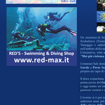
SUB
.it
- Staff
Un ottantina di Su
Scubalitrox (Trent
Viareggio e addir
nell'ambito della 
L'iniziativa, oltre
"Mai più violenza 
I temerari Sub dom
Garda
a
Porto Sa
proprio un capo di 
Il deux exmachina d
prima uscita del
G
e oggi siamo un’ot
passione uomini e 
L'evento si è poi t
ambiente assai più
della piaga della