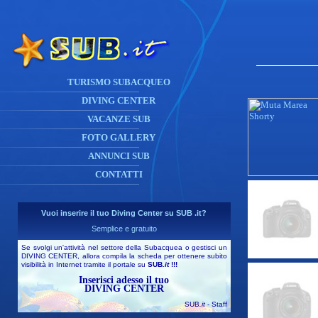
TURISMO SUBACQUEO
DIVING CENTER
VACANZE SUB
FOTO GALLERY
ANNUNCI SUB
CONTATTI
Vuoi inserire il tuo Diving Center su SUB .it?
Semplice e gratuito
Se svolgi un'attività nel settore della Subacquea o gestisci un
DIVING CENTER, allora compila la scheda per ottenere subito
visibilità in Internet tramite il portale su
SUB
.it
!!!
Inserisci adesso il tuo
DIVING CENTER
SUB
.it
- Staff