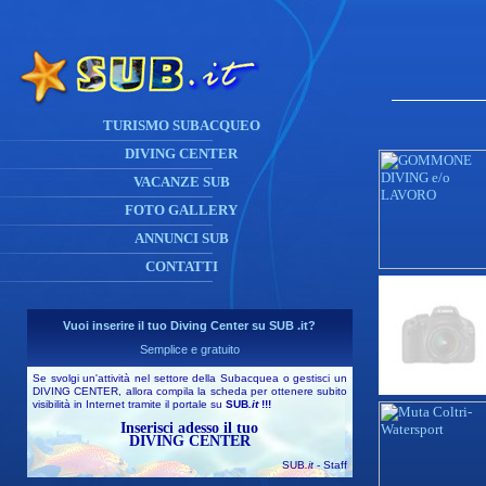
TURISMO SUBACQUEO
DIVING CENTER
VACANZE SUB
FOTO GALLERY
ANNUNCI SUB
CONTATTI
Vuoi inserire il tuo Diving Center su SUB .it?
Semplice e gratuito
Se svolgi un'attività nel settore della Subacquea o gestisci un
DIVING CENTER, allora compila la scheda per ottenere subito
visibilità in Internet tramite il portale su
SUB
.it
!!!
Inserisci adesso il tuo
DIVING CENTER
SUB
.it
- Staff