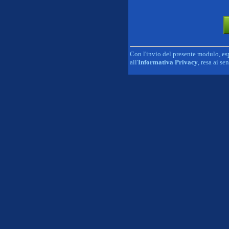
Con l'invio del presente modulo, esp
all'
Informativa Privacy
, resa ai se