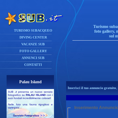
Turismo subac
TURISMO SUBACQUEO
foto gallery, 
sul 
DIVING CENTER
VACANZE SUB
FOTO GALLERY
ANNUNCI SUB
CONTATTI
Palau Island
Inserisci il tuo annuncio gratuito
,
SUB
.it
presenta un nuovo servizio
fotografico su
PALAU ISLAND
con i
suoi fondali incredibilmente colorati!
Nelle foto una fauna rigogliosi e
Inserimento Annuncio
variegata...
Servizio Fotografico