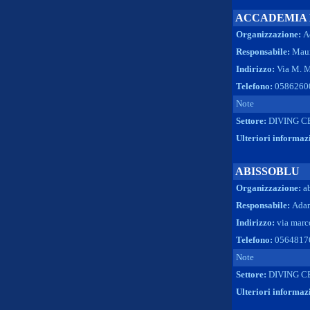
ACCADEMIA 
Organizzazione:
A
Responsabile:
Maur
Indirizzo:
Via M. Mo
Telefono:
0586260
Note
Settore:
DIVING C
Ulteriori informaz
ABISSOBLU
Organizzazione:
a
Responsabile:
Adam
Indirizzo:
via marc
Telefono:
0564817
Note
Settore:
DIVING C
Ulteriori informaz