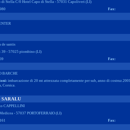
di Stella C/0 Hotel Capo di Stella - 57031 Capoliveri (LI)
980
Fax:
ENTER
a de santis
i 39 - 57025 piombino (LI)
69
Fax:
O BARCHE
ioni:
imbarcazione di 20 mt attrezzata completamente per sub, anno di costruz.2001,f
, Corsica.
G SARALU
zo CAPPELLINI
 Medicea - 57037 PORTOFERRAIO (LI)
161
Fax: