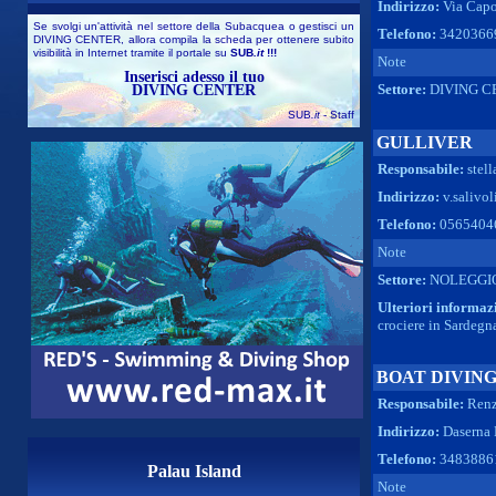
Indirizzo:
Via Capo 
Se svolgi un'attività nel settore della Subacquea o gestisci un
Telefono:
3420366
DIVING CENTER, allora compila la scheda per ottenere subito
visibilità in Internet tramite il portale su
SUB
.it
!!!
Note
Inserisci adesso il tuo
Settore:
DIVING C
DIVING CENTER
SUB
.it
- Staff
GULLIVER
Responsabile:
stell
Indirizzo:
v.salivol
Telefono:
0565404
Note
Settore:
NOLEGGI
Ulteriori informaz
crociere in Sardegna
BOAT DIVIN
Responsabile:
Ren
Indirizzo:
Daserna
Telefono:
3483886
Palau Island
Note