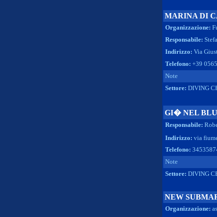
MARINA DI 
Organizzazione:
F
Responsabile:
Stef
Indirizzo:
Via Giust
Telefono:
+39 0565
Note
Settore:
DIVING C
GI� NEL BL
Responsabile:
Robe
Indirizzo:
via fium
Telefono:
3453587
Note
Settore:
DIVING C
NEW SUBMAR
Organizzazione:
as