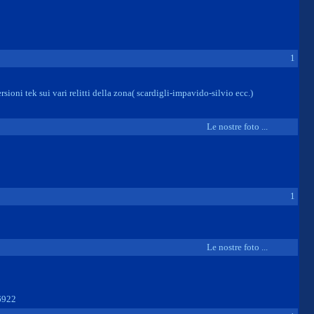
1
sioni tek sui vari relitti della zona( scardigli-impavido-silvio ecc.)
Le nostre foto ...
1
Le nostre foto ...
6922