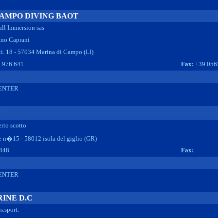
CAMPO DIVING BAOT
ull Immersion sas
ano Caprani
i. 18 - 57034 Marina di Campo (LI)
 976 641
Fax:
+39 056
ENTER
U
rto scotto
e n�15 - 58012 isola del giglio (GR)
448
Fax:
ENTER
INE D.C
s.sport.