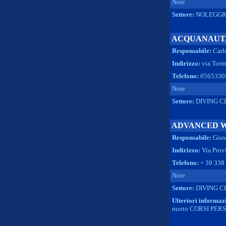
Note
Settore:
NOLEGGI
ACQUANAUT
Responsabile:
Carl
Indirizzo:
via Tori
Telefono:
0565330
Note
Settore:
DIVING C
ADVANCED W
Responsabile:
Gius
Indirizzo:
Via Provi
Telefono:
+ 39 338
Note
Settore:
DIVING C
Ulteriori informaz
nuoto CORSI PER