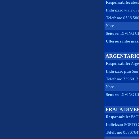
Responsabile:
ales
Indirizzo:
viale di 
Telefono:
0586 58
Note
Settore:
DIVING C
Ulteriori informaz
ARGENTARIO
Responsabile:
Arge
Indirizzo:
p.za San 
Telefono:
3396913
Note
Settore:
DIVING C
FRALA DIVE
Responsabile:
PAO
Indirizzo:
PORTO C
Telefono:
0586764