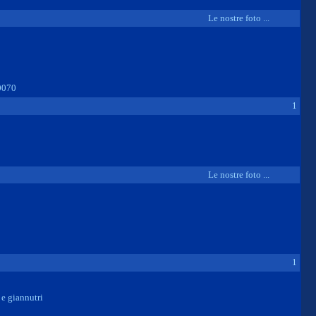
Le nostre foto ...
0070
1
Le nostre foto ...
1
 e giannutri