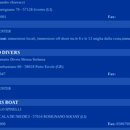
sandro chiavacci
antignano 76 - 57128 livorno (LI)
0001
Fax:
ENTER
ioni:
immersioni locali, immersioni off shore tra le 6 e le 12 miglia dalla costa,immer
 DIVERS
ntario Divers Mensa Stefania
sebastiano 60 - 58018 Porto Ercole (GR)
347
Fax:
ENTER
RS BOAT
LO SPINELLI
ALA DE\'MEDICI - 57016 ROSIGNANO SOLVAY (LI)
800
Fax:
058676