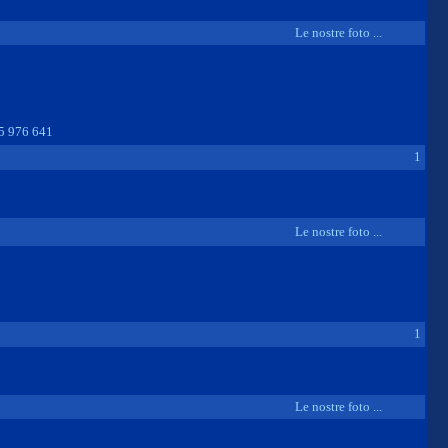
Le nostre foto ...
5 976 641
1
Le nostre foto ...
1
Le nostre foto ...