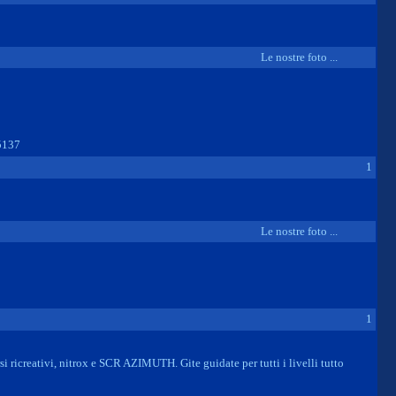
Le nostre foto ...
5137
1
Le nostre foto ...
1
ricreativi, nitrox e SCR AZIMUTH. Gite guidate per tutti i livelli tutto