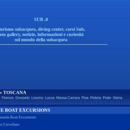
SUB
.it
urismo subacqueo, diving center, corsi Sub,
foto gallery, notizie, informazioni e curiosità
sul mondo della subacquea
» TOSCANA
Firenze
Grosseto
Livorno
Lucca
Massa Carrara
Pisa
Pistoia
Prato
Siena
VE BOAT EXCURSIONS
aiarda Boat Excursions
io Crivellaro