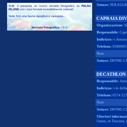
Settore:
NOLEGGI
SUB
.it
presenta un nuovo servizio fotografico su
PALAU
ISLAND
con i suoi fondali incredibilmente colorati!
Nelle foto una fauna rigogliosi e variegata...
CAPRAIA DIV
Organizzazione:
S
Servizio Fotografico
Responsabile:
Capr
Indirizzo:
v.Assunzi
Telefono:
0586905
Note
Settore:
DIVING C
DECATHLON 
Responsabile:
Anto
Indirizzo:
v.le dell
Telefono:
0574 52
Note
Settore:
DIVING C
Ulteriori informaz
l'anno, in Toscana, in