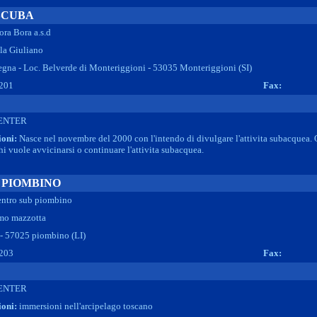
SCUBA
ora Bora a.s.d
la Giuliano
gna - Loc. Belverde di Monteriggioni - 53035 Monteriggioni (SI)
201
Fax:
ENTER
ioni:
Nasce nel novembre del 2000 con l'intendo di divulgare l'attivita subacquea. O
hi vuole avvicinarsi o continuare l'attivita subacquea.
 PIOMBINO
entro sub piombino
mo mazzotta
 - 57025 piombino (LI)
203
Fax:
ENTER
ioni:
immersioni nell'arcipelago toscano