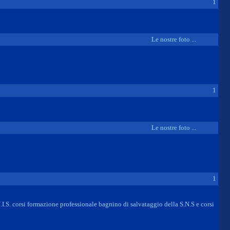
1
Le nostre foto ...
1
Le nostre foto ...
1
N.I.S. corsi formazione professionale bagnino di salvataggio della S.N.S e corsi