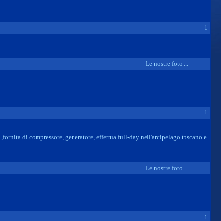
1
Le nostre foto ...
1
ornita di compressore, generatore, effettua full-day nell'arcipelago toscano e
Le nostre foto ...
1