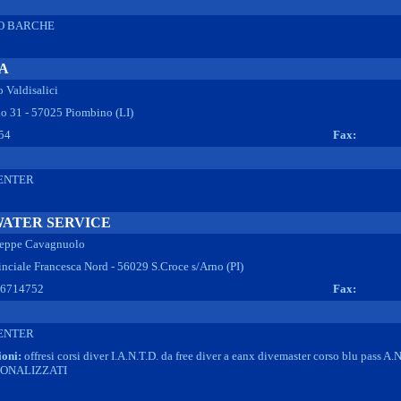
O BARCHE
A
o Valdisalici
no 31 - 57025 Piombino (LI)
54
Fax:
ENTER
ATER SERVICE
eppe Cavagnuolo
nciale Francesca Nord - 56029 S.Croce s/Arno (PI)
 6714752
Fax:
ENTER
ioni:
offresi corsi diver I.A.N.T.D. da free diver a eanx divemaster corso blu pass A.
SONALIZZATI