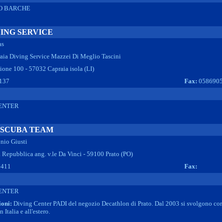
O BARCHE
ING SERVICE
as
aia Diving Service Mazzei Di Meglio Tascini
one 100 - 57032 Capraia isola (LI)
137
Fax:
058690
ENTER
SCUBA TEAM
nio Giusti
a Repubblica ang. v.le Da Vinci - 59100 Prato (PO)
7411
Fax:
ENTER
ioni:
Diving Center PADI del negozio Decathlon di Prato. Dal 2003 si svolgono corsi 
 Italia e all'estero.