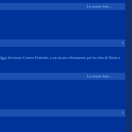
Le nostre foto ...
1
ggi divenuto Centro Federale, e un sicuro riferimento per la citta di Siena e
Le nostre foto ...
1