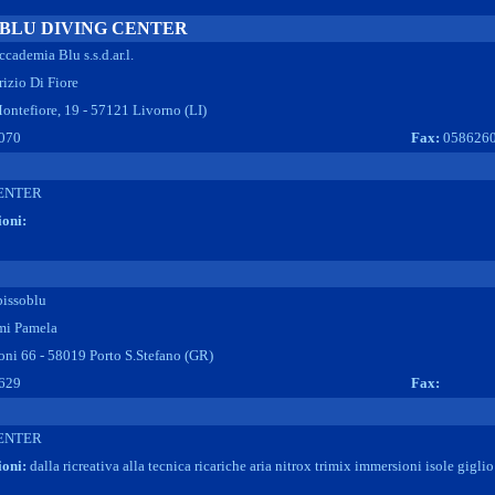
BLU DIVING CENTER
ccademia Blu s.s.d.ar.l.
izio Di Fiore
ntefiore, 19 - 57121 Livorno (LI)
070
Fax:
058626
ENTER
ioni:
bissoblu
i Pamela
oni 66 - 58019 Porto S.Stefano (GR)
629
Fax:
ENTER
ioni:
dalla ricreativa alla tecnica ricariche aria nitrox trimix immersioni isole giglio