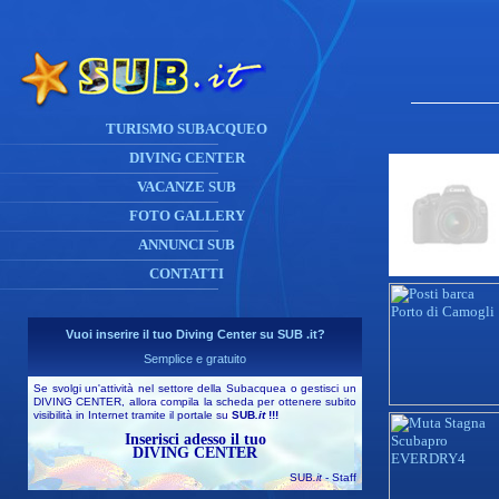
TURISMO SUBACQUEO
DIVING CENTER
VACANZE SUB
FOTO GALLERY
ANNUNCI SUB
CONTATTI
Vuoi inserire il tuo Diving Center su SUB .it?
Semplice e gratuito
Se svolgi un'attività nel settore della Subacquea o gestisci un
DIVING CENTER, allora compila la scheda per ottenere subito
visibilità in Internet tramite il portale su
SUB
.it
!!!
Inserisci adesso il tuo
DIVING CENTER
SUB
.it
- Staff