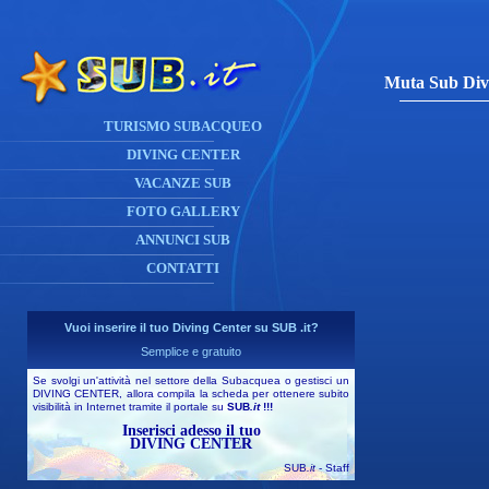
Muta Sub Divi
TURISMO SUBACQUEO
DIVING CENTER
VACANZE SUB
FOTO GALLERY
ANNUNCI SUB
CONTATTI
Vuoi inserire il tuo Diving Center su SUB .it?
Semplice e gratuito
Se svolgi un'attività nel settore della Subacquea o gestisci un
DIVING CENTER, allora compila la scheda per ottenere subito
visibilità in Internet tramite il portale su
SUB
.it
!!!
Inserisci adesso il tuo
DIVING CENTER
SUB
.it
- Staff