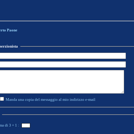
rto Paone
serzionista
Manda una copia del messaggio al mio indirizzo e-mail
ma di 3 + 1 :