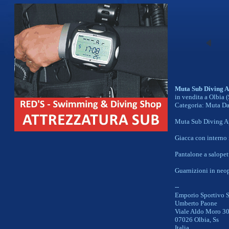
Muta Sub Diving A
in vendita a Olbia 
Categoria: Muta D
Muta Sub Diving Ap
Giacca con interno 
Pantalone a salopet
Guarnizioni in neopr
--
Emporio Sportivo S
Umberto Paone
Viale Aldo Moro 3
07026 Olbia, Ss
Italia