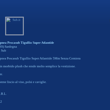
pnea Pescasub Tigullio Super Atlantide
(SS) Sardegna
a Sub
nea Pescasub Tigullio Super Atlantide 5Mm Senza Cerniera
in morbido plush che rende molto semplice la vestizione.
te.
ene liscio al viso, polsi e caviglie.
.R.L.
02