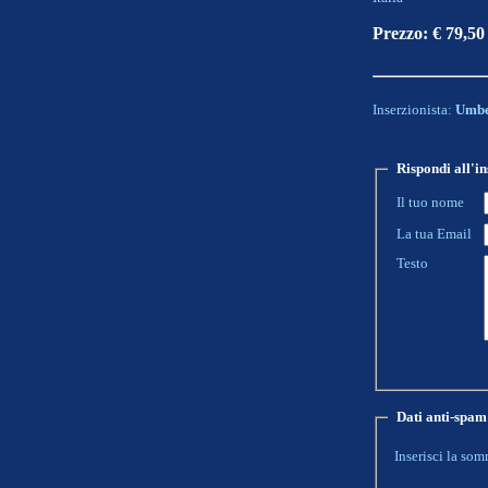
Prezzo: € 79,50
Inserzionista:
Umbe
Rispondi all'in
Il tuo nome
La tua Email
Testo
Dati anti-spam
Inserisci la som